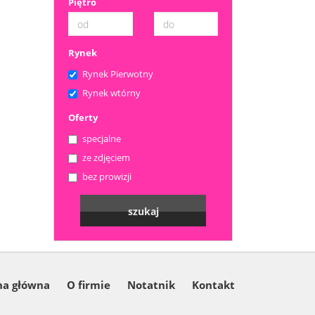
Piętro
Rynek
Rynek Pierwotny
Rynek wtórny
Oferty
specjalne
ze zdjęciem
bez prowizji
na główna
O firmie
Notatnik
Kontakt