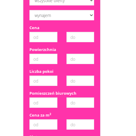
Cena
Powierzchnia
Liczba pokoi
Pomieszczeń biurowych
2
Cena za m