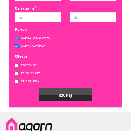
2
Cena za m
Rynek
Rynek Pierwotny
Rynek wtórny
Oferty
specjalne
ze zdjęciem
bez prowizji