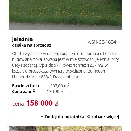
Dzialki
Kredyt
Jeleśnia
AGN-GS-1824
działka na sprzedaż
Oferta wyłącznie w naszym biurze nieruchomości. Działka
Skup
budowlana zlokalizowana jest w miejscowości Jeleśnia, przy
ulicy Rzecznej. Opis działki: Powierzchnia: 1207 m2 w
kształcie prostokąta Wymiary przybliżone: 20mx60m
mieszka
Numer działki: 4888/1 Działka objęta ...
Notatn
2
Powierzchnia
1 207,00 m
2
Cena za m
130,90 zł
Kontak
158 000
cena
zł
Dodaj do notatnika
zobacz więcej