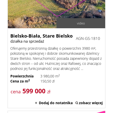
video
Bielsko-Biała,
Stare Bielsko
AGN-GS-1810
działka na sprzedaż
Oferujemy przestronną działkę o powierzchni 3980 m²,
położoną w spokojnej i dobrze skomunikowanej dzielnicy
Stare Bielsko. Nieruchomość posiada zapewniony dojazd z
dwóch stron – od ulic Hutniczej oraz Rafowej, co znacząco
podnosi jej funkcjonalność oraz atrakcyjność ...
2
Powierzchnia
3 980,00 m
2
Cena za m
150,50 zł
599 000
cena
zł
Dodaj do notatnika
zobacz więcej