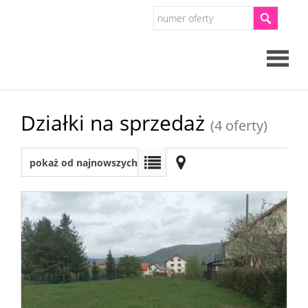
Strona
Działki na sprzedaż
(4 oferty)
główna
O
pokaż od najnowszych
firmie
Oferty
Mieszkan
Domy