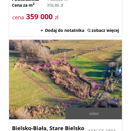
2
Cena za m
356,86 zł
359 000
cena
zł
Dodaj do notatnika
zobacz więcej
video
Bielsko-Biała,
Stare Bielsko