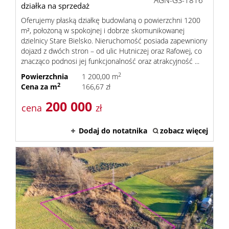
AGN-GS-1816
działka na sprzedaż
Oferujemy płaską działkę budowlaną o powierzchni 1200
m², położoną w spokojnej i dobrze skomunikowanej
dzielnicy Stare Bielsko. Nieruchomość posiada zapewniony
dojazd z dwóch stron – od ulic Hutniczej oraz Rafowej, co
znacząco podnosi jej funkcjonalność oraz atrakcyjność ...
2
Powierzchnia
1 200,00 m
2
Cena za m
166,67 zł
200 000
cena
zł
Dodaj do notatnika
zobacz więcej