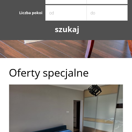
Liczba pokoi
Dzialki
Kredyt
Skup
Oferty specjalne
mieszka
Notatn
Kontak