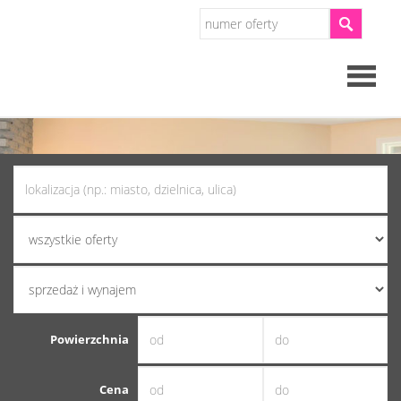
Strona
główna
O
firmie
Oferty
Mieszkan
Powierzchnia
Domy
Cena