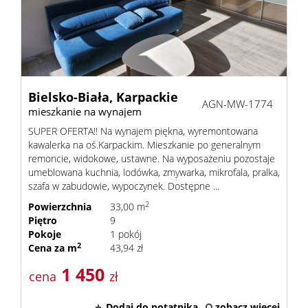
Bielsko-Biała,
Karpackie
AGN-MW-1774
mieszkanie na wynajem
SUPER OFERTA!! Na wynajem piękna, wyremontowana
kawalerka na oś.Karpackim. Mieszkanie po generalnym
remoncie, widokowe, ustawne. Na wyposażeniu pozostaje
umeblowana kuchnia, lodówka, zmywarka, mikrofala, pralka,
szafa w zabudowie, wypoczynek. Dostępne ...
2
Powierzchnia
33,00 m
Piętro
9
Pokoje
1 pokój
2
Cena za m
43,94 zł
1 450
cena
zł
Dodaj do notatnika
zobacz więcej