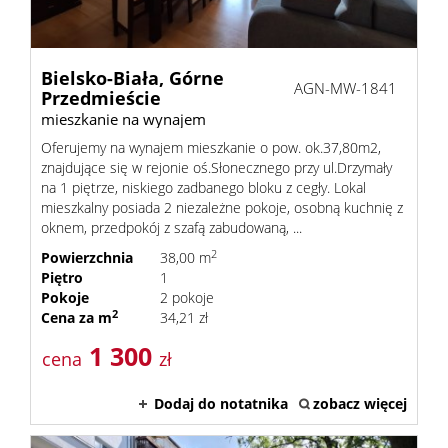
Bielsko-Biała,
Górne
AGN-MW-1841
Przedmieście
mieszkanie na wynajem
Oferujemy na wynajem mieszkanie o pow. ok.37,80m2,
znajdujące się w rejonie oś.Słonecznego przy ul.Drzymały
na 1 piętrze, niskiego zadbanego bloku z cegły. Lokal
mieszkalny posiada 2 niezależne pokoje, osobną kuchnię z
oknem, przedpokój z szafą zabudowaną, ...
2
Powierzchnia
38,00 m
Piętro
1
Pokoje
2 pokoje
2
Cena za m
34,21 zł
1 300
cena
zł
Dodaj do notatnika
zobacz więcej