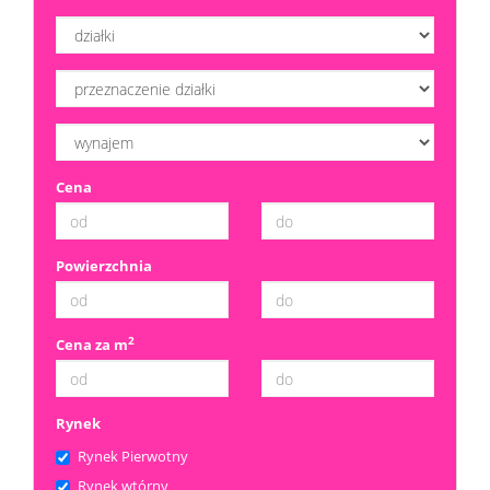
Dzialki
Kredyt
Cena
Skup
Powierzchnia
mieszka
Notatn
2
Cena za m
Kontak
Rynek
Rynek Pierwotny
Rynek wtórny