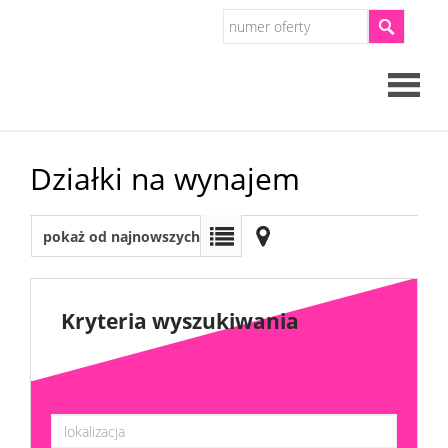
Strona
Działki na wynajem
główna
O
pokaż od najnowszych
firmie
Oferty
Kryteria wyszukiwania
Mieszkan
Domy