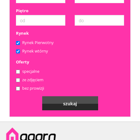
Piętro
Rynek
Rynek Pierwotny
Rynek wtórny
Oferty
specjalne
ze zdjęciem
bez prowizji