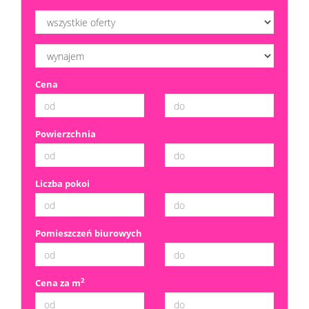
Dzialki
Cena
Kredyt
Skup
Powierzchnia
mieszka
Notatn
Liczba pokoi
Kontak
Pomieszczeń biurowych
2
Cena za m