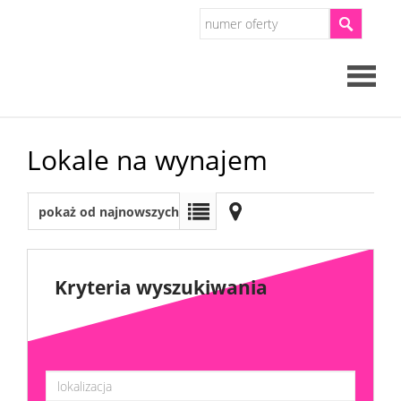
Strona
Lokale na wynajem
główna
O
pokaż od najnowszych
firmie
Oferty
Kryteria wyszukiwania
Mieszkan
Domy