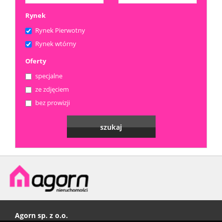
Rynek
Rynek Pierwotny
Rynek wtórny
Oferty
specjalne
ze zdjęciem
bez prowizji
Agorn sp. z o.o.