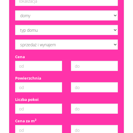
Dzialki
Kredyt
Cena
Skup
mieszka
Powierzchnia
Notatn
Kontak
Liczba pokoi
2
Cena za m