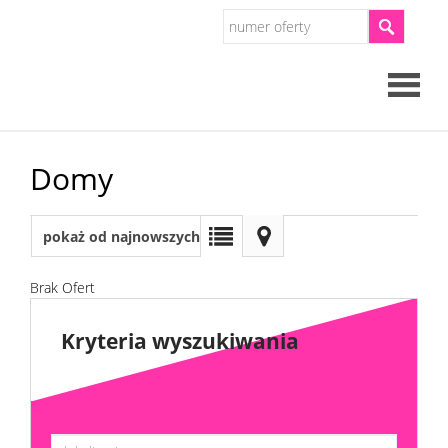
Strona
Domy
główna
O
pokaż od najnowszych
firmie
Brak Ofert
Oferty
Kryteria wyszukiwania
Mieszkan
Domy