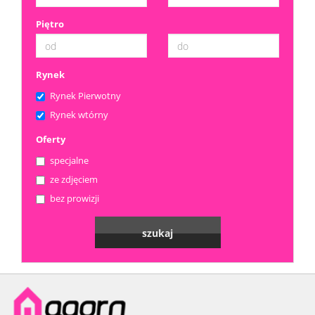
Piętro
Rynek
Rynek Pierwotny
Rynek wtórny
Oferty
specjalne
ze zdjęciem
bez prowizji