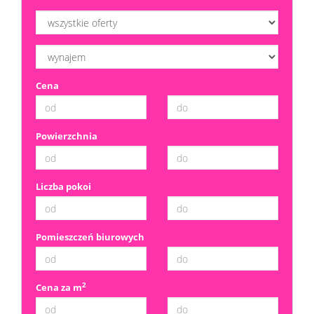
Dzialki
Cena
Kredyt
Skup
Powierzchnia
mieszka
Notatn
Liczba pokoi
Kontak
Pomieszczeń biurowych
2
Cena za m