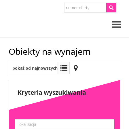
Strona
Obiekty na wynajem
główna
O
pokaż od najnowszych
firmie
Oferty
Kryteria wyszukiwania
Mieszkan
Domy