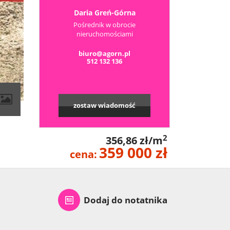
Daria Greń-Górna
Pośrednik w obrocie
nieruchomościami
biuro@agorn.pl
512 132 136
zostaw wiadomość
2
356,86 zł/m
359 000 zł
cena:
Dodaj do notatnika