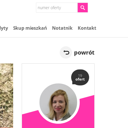
dyty
Skup mieszkań​
Notatnik
Kontakt
powrót
19
ofert