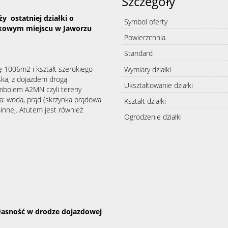
Szczegóły
y ostatniej działki o
Symbol oferty
okowym miejscu w Jaworzu
Powierzchnia
Standard
ę 1006m2 i kształt szerokiego
Wymiary działki
ska, z dojazdem drogą
Ukształtowanie działki
mbolem A2MN czyli tereny
a: woda, prąd (skrzynka prądowa
Kształt działki
minnej. Atutem jest również
Ogrodzenie działki
własność w drodze dojazdowej