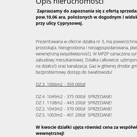
Opis nieruchomości
Zapraszamy do zapoznania się z ofertą sprzedaż
pow.10,06 ara, położonych w dogodnym i wid
przy ulicy Cyprysowej.
Prezentowana w ofercie działka nr 3, ma powierzchni
prostokąta. Nieogrodzona i niezagospodarowana, pła
wewnętrzną (współwłasność). W MPZP oznaczona sy
zabudowy mieszkaniowej. Działka całkowicie uzbrojon
na działce!) oraz kanalizacja. Gaz w głównej drodze g
bezproblemowy dostęp do światłowodu!
DZ.3. 1006m2 - 359 000zł
DZ.4. 1049m2 - 375 000zł SPRZEDANE!
DZ.1. 1108m2 - 443 200zł SPRZEDANE!
DZ.2. 1043m2 - 370 000zł SPRZEDANE!
DZ.5. 1003m2 - 401 200zł SPRZEDANE!
W kwocie działki ujęta również cena za współ
wewnętrznej!