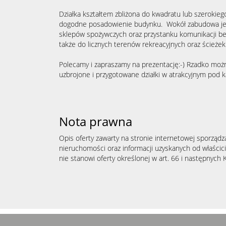
Działka kształtem zbliżona do kwadratu lub szerokieg
dogodne posadowienie budynku. Wokół zabudowa jed
sklepów spożywczych oraz przystanku komunikacji bes
także do licznych terenów rekreacyjnych oraz ścieże
Polecamy i zapraszamy na prezentację:-) Rzadko możn
uzbrojone i przygotowane działki w atrakcyjnym pod
Nota prawna
Opis oferty zawarty na stronie internetowej sporządz
nieruchomości oraz informacji uzyskanych od właścicie
nie stanowi oferty określonej w art. 66 i następnych K