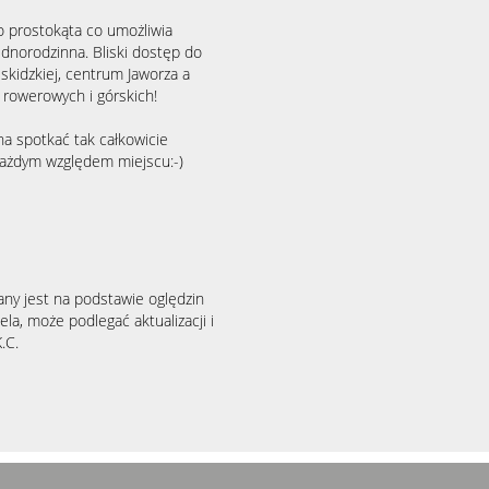
o prostokąta co umożliwia
norodzinna. Bliski dostęp do
kidzkiej, centrum Jaworza a
k rowerowych i górskich!
a spotkać tak całkowicie
 każdym względem miejscu:-)
any jest na podstawie oględzin
la, może podlegać aktualizacji i
.C.