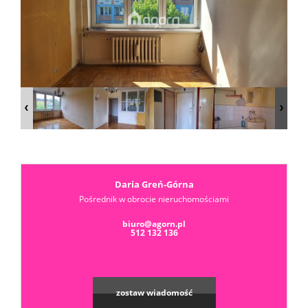
Dzialki
Kredyt
Skup
mieszka
Notatn
Daria Greń-Górna
Pośrednik w obrocie nieruchomościami
biuro@agorn.pl
Kontak
512 132 136
zostaw wiadomość