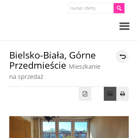
Strona
Bielsko-Biała,
Górne
Przedmieście
główna
Mieszkanie
O
na sprzedaż
firmie
Oferty
Mieszkan
Domy