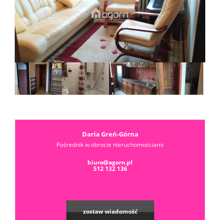
Dzialki
Kredyt
Skup
mieszka
Notatn
Daria Greń-Górna
Pośrednik w obrocie nieruchomościami
biuro@agorn.pl
Kontak
512 132 136
zostaw wiadomość