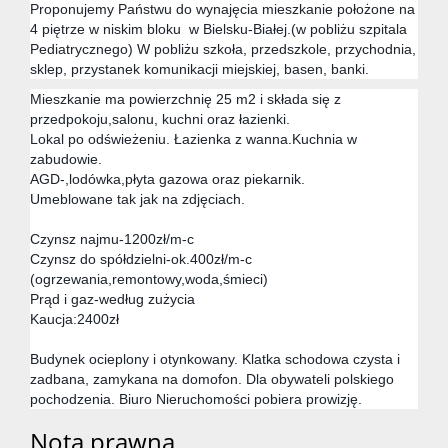
Proponujemy Państwu do wynajęcia mieszkanie położone na
4 piętrze w niskim bloku w Bielsku-Białej.(w pobliżu szpitala
Pediatrycznego) W pobliżu szkoła, przedszkole, przychodnia,
sklep, przystanek komunikacji miejskiej, basen, banki.
Mieszkanie ma powierzchnię 25 m2 i składa się z
przedpokoju,salonu, kuchni oraz łazienki.
Lokal po odświeżeniu. Łazienka z wanna.Kuchnia w
zabudowie.
AGD-,lodówka,płyta gazowa oraz piekarnik.
Umeblowane tak jak na zdjęciach.
Czynsz najmu-1200zł/m-c
Czynsz do spółdzielni-ok.400zł/m-c
(ogrzewania,remontowy,woda,śmieci)
Prąd i gaz-według zużycia
Kaucja:2400zł
Budynek ocieplony i otynkowany. Klatka schodowa czysta i
zadbana, zamykana na domofon. Dla obywateli polskiego
pochodzenia. Biuro Nieruchomości pobiera prowizję.
Nota prawna