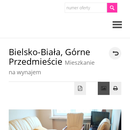
Strona
Bielsko-Biała,
Górne
Przedmieście
główna
Mieszkanie
O
na wynajem
firmie
Oferty
Mieszkan
Domy