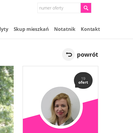
dyty
Skup mieszkań​
Notatnik
Kontakt
powrót
19
ofert