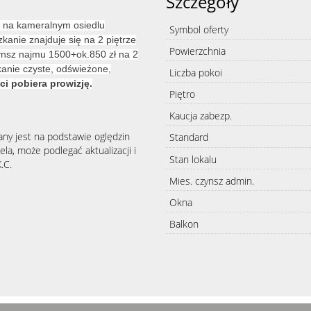
Szczegóły
u na kameralnym osiedlu
Symbol oferty
anie znajduje się na 2 piętrze
Powierzchnia
zynsz najmu 1500+ok.850 zł na 2
anie czyste, odświeżone,
Liczba pokoi
i pobiera prowizję.
Piętro
Kaucja zabezp.
any jest na podstawie oględzin
Standard
la, może podlegać aktualizacji i
Stan lokalu
.C.
Mies. czynsz admin.
Okna
Balkon