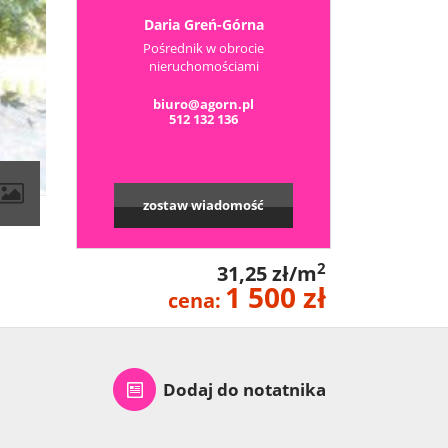
Daria Greń-Górna
Pośrednik w obrocie
nieruchomościami
biuro@agorn.pl
512 132 136
zostaw wiadomość
2
31,25 zł/m
1 500 zł
cena:
Dodaj do notatnika