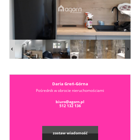
Dzialki
Kredyt
Skup
mieszka
Notatn
Daria Greń-Górna
Pośrednik w obrocie nieruchomościami
biuro@agorn.pl
Kontak
512 132 136
zostaw wiadomość