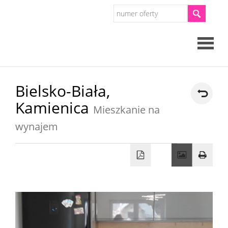
Strona
Bielsko-Biała,
Kamienica
główna
Mieszkanie na
O
wynajem
firmie
Oferty
Mieszkan
Domy