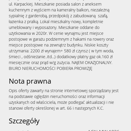
ul. Karpackiej. Mieszkanie posiada salon z aneksem
kuchennym z wyjściem na kameralny balkon, niezależną
sypialnię z garderobą, przedpokój z zabudowaną szafą,
łazienka z pralką. Lokal mieszkalny nowy, kompletnie
umeblowany i wyposażony. Mieszkanie oddane do
użytkowania w 2020r. W cenie wynajmu jest miejsce
postojowe w garażu podziemnym z hakami na rowery oraz
miejsce postojowe na zewnątrz budynku. Niskie koszty
utrzymania: 2200 zł wynajem+ 580 zł czynsz ( w tym woda,
śmieci , odśnieżanie..itd...) dodatkowy płatny gaz ok.160 zł
miesięcznie oraz prąd w/g zużycia. NAJEM OKAZJONALNY.
BIURO NIERUCHOMOŚCI POBIERA PROWIZJĘ
Nota prawna
Opis oferty zawarty na stronie internetowej sporządzany jest
na podstawie oględzin nieruchomości oraz informacji
uzyskanych od właściciela, może podlegać aktualizacji i nie
stanowi oferty określonej w art. 66 i następnych K.C.
Szczegóły