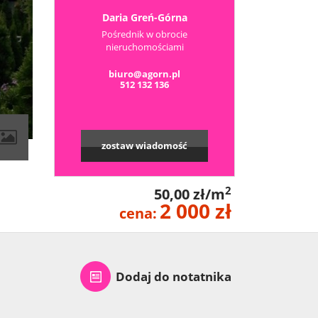
Daria Greń-Górna
Pośrednik w obrocie
nieruchomościami
biuro@agorn.pl
512 132 136
zostaw wiadomość
2
50,00 zł/m
2 000 zł
cena:
Dodaj do notatnika