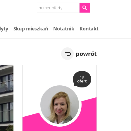
dyty
Skup mieszkań​
Notatnik
Kontakt
powrót
19
ofert