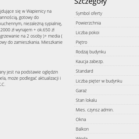
Szczegóły
jdujące się w Wapienicy na
Symbol oferty
annością, gotowy do
Powierzchnia
uchennym, niezależną sypialnię,
 2000 zł wynajem + ok.650 zł
Liczba pokoi
ogrzewanie na 2 osoby )+ media (
otowy do zamieszkania. Mieszkanie
Piętro
Rodzaj budynku
Kaucja zabezp.
Standard
any jest na podstawie oględzin
la, może podlegać aktualizacji i
Liczba pięter w budynku
.C.
Garaż
Stan lokalu
Mies. czynsz admin.
Okna
Balkon
Winda